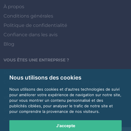
À propos
Conditions générales
Politique de confidentialité
Confiance dans les avis
Blog
VOUS ÊTES UNE ENTREPRISE ?
Demander une démo
Nous utilisons des cookies
Créer ou revendiquer votre page entreprise
Nous utilisons des cookies et d'autres technologies de suivi
pour améliorer votre expérience de navigation sur notre site,
VOUS ÊTES UN SALARIÉ ?
pour vous montrer un contenu personnalisé et des
publicités ciblées, pour analyser le trafic de notre site et
Se connecter / Créer un compte
pour comprendre la provenance de nos visiteurs.
Catégories et fiches
J'accepte