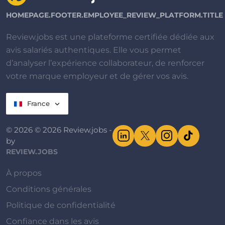
HOMEPAGE.FOOTER.EMPLOYEE_REVIEW_PLATFORM.TITLE
Review.jobs est une plateforme certifiée dédiée aux
avis salariés authentiques. Elle vous permet
d’analyser l’expérience collaborateur, de renforcer
votre marque employeur et de gérer vos avis.
France
© 2026 © 2026 Review.jobs -
by
REVIEW.JOBS
À propos
Conditions générales
Politique de confidentialité
Confiance dans les avis