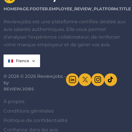
HOMEPAGE.FOOTER.EMPLOYEE_REVIEW_PLATFORM.TITLE
Review.jobs est une plateforme certifiée dédiée aux
avis salariés authentiques. Elle vous permet
d’analyser l’expérience collaborateur, de renforcer
votre marque employeur et de gérer vos avis.
France
© 2026 © 2026 Review.jobs -
by
REVIEW.JOBS
À propos
Conditions générales
Politique de confidentialité
Confiance dans les avis