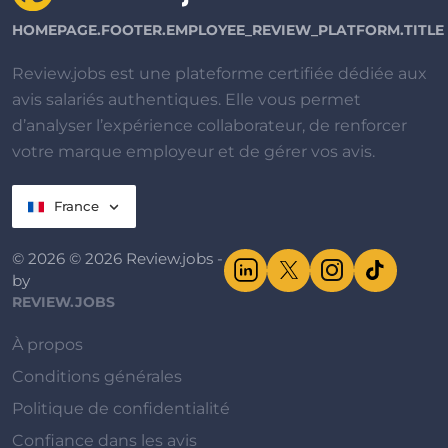
HOMEPAGE.FOOTER.EMPLOYEE_REVIEW_PLATFORM.TITLE
Review.jobs est une plateforme certifiée dédiée aux
avis salariés authentiques. Elle vous permet
d’analyser l’expérience collaborateur, de renforcer
votre marque employeur et de gérer vos avis.
France
© 2026 © 2026 Review.jobs -
by
REVIEW.JOBS
À propos
Conditions générales
Politique de confidentialité
Confiance dans les avis