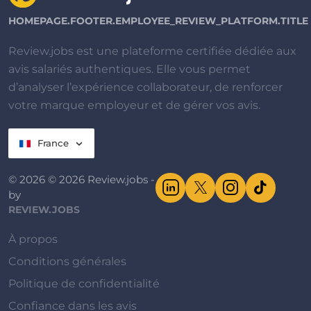
HOMEPAGE.FOOTER.EMPLOYEE_REVIEW_PLATFORM.TITLE
Review.jobs est une plateforme certifiée dédiée aux
avis salariés authentiques. Elle vous permet
d’analyser l’expérience collaborateur, de renforcer
votre marque employeur et de gérer vos avis.
France
© 2026 © 2026 Review.jobs -
by
REVIEW.JOBS
À propos
Conditions générales
Politique de confidentialité
Confiance dans les avis