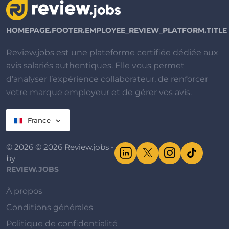
HOMEPAGE.FOOTER.EMPLOYEE_REVIEW_PLATFORM.TITLE
Review.jobs est une plateforme certifiée dédiée aux
avis salariés authentiques. Elle vous permet
d’analyser l’expérience collaborateur, de renforcer
votre marque employeur et de gérer vos avis.
France
© 2026 © 2026 Review.jobs -
by
REVIEW.JOBS
À propos
Conditions générales
Politique de confidentialité