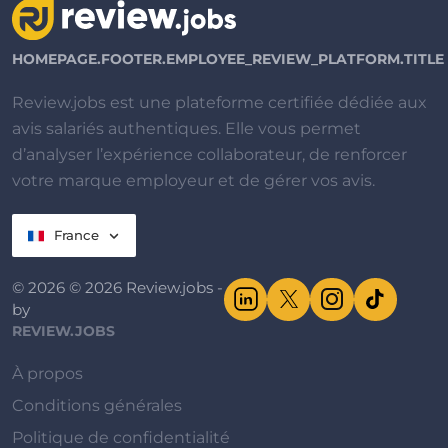
HOMEPAGE.FOOTER.EMPLOYEE_REVIEW_PLATFORM.TITLE
Review.jobs est une plateforme certifiée dédiée aux
avis salariés authentiques. Elle vous permet
d’analyser l’expérience collaborateur, de renforcer
votre marque employeur et de gérer vos avis.
France
© 2026 © 2026 Review.jobs -
by
REVIEW.JOBS
À propos
Conditions générales
Politique de confidentialité