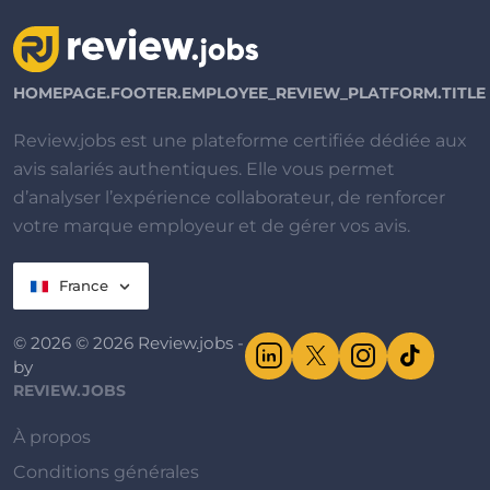
HOMEPAGE.FOOTER.EMPLOYEE_REVIEW_PLATFORM.TITLE
Review.jobs est une plateforme certifiée dédiée aux
avis salariés authentiques. Elle vous permet
d’analyser l’expérience collaborateur, de renforcer
votre marque employeur et de gérer vos avis.
France
© 2026 © 2026 Review.jobs -
by
REVIEW.JOBS
À propos
Conditions générales