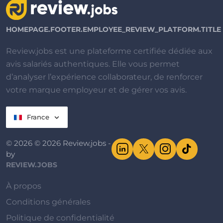
HOMEPAGE.FOOTER.EMPLOYEE_REVIEW_PLATFORM.TITLE
Review.jobs est une plateforme certifiée dédiée aux
avis salariés authentiques. Elle vous permet
d’analyser l’expérience collaborateur, de renforcer
votre marque employeur et de gérer vos avis.
France
© 2026 © 2026 Review.jobs -
by
REVIEW.JOBS
À propos
Conditions générales
Politique de confidentialité