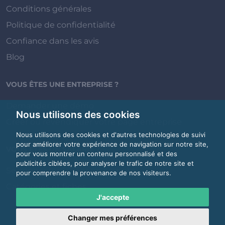
Conditions générales
Politique de confidentialité
Confiance dans les avis
Blog
VOUS ÊTES UNE ENTREPRISE ?
Demander une démo
Nous utilisons des cookies
Créer ou revendiquer votre page entreprise
Nous utilisons des cookies et d'autres technologies de suivi
pour améliorer votre expérience de navigation sur notre site,
VOUS ÊTES UN SALARIÉ ?
pour vous montrer un contenu personnalisé et des
publicités ciblées, pour analyser le trafic de notre site et
Se connecter / Créer un compte
pour comprendre la provenance de nos visiteurs.
Catégories et fiches
J'accepte
Changer mes préférences