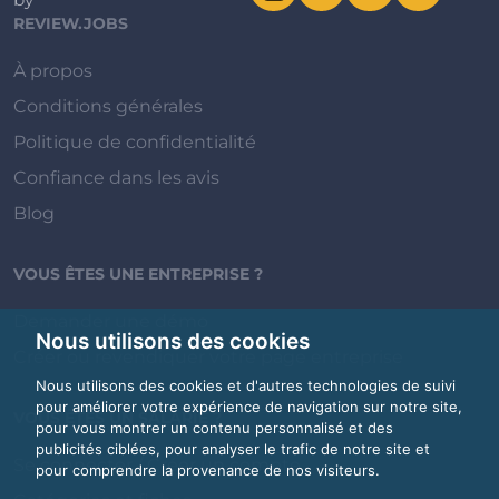
REVIEW.JOBS
À propos
Conditions générales
Politique de confidentialité
Confiance dans les avis
Blog
VOUS ÊTES UNE ENTREPRISE ?
Demander une démo
Nous utilisons des cookies
Créer ou revendiquer votre page entreprise
Nous utilisons des cookies et d'autres technologies de suivi
pour améliorer votre expérience de navigation sur notre site,
VOUS ÊTES UN SALARIÉ ?
pour vous montrer un contenu personnalisé et des
publicités ciblées, pour analyser le trafic de notre site et
Se connecter / Créer un compte
pour comprendre la provenance de nos visiteurs.