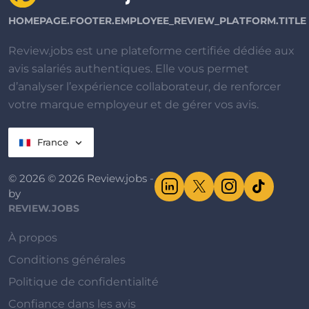
HOMEPAGE.FOOTER.EMPLOYEE_REVIEW_PLATFORM.TITLE
Review.jobs est une plateforme certifiée dédiée aux
avis salariés authentiques. Elle vous permet
d’analyser l’expérience collaborateur, de renforcer
votre marque employeur et de gérer vos avis.
France
© 2026 © 2026 Review.jobs -
by
REVIEW.JOBS
À propos
Conditions générales
Politique de confidentialité
Confiance dans les avis