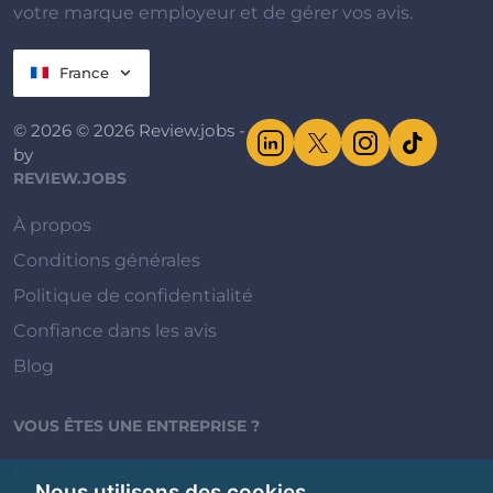
votre marque employeur et de gérer vos avis.
France
© 2026 © 2026 Review.jobs -
by
REVIEW.JOBS
À propos
Conditions générales
Politique de confidentialité
Confiance dans les avis
Blog
VOUS ÊTES UNE ENTREPRISE ?
Demander une démo
Nous utilisons des cookies