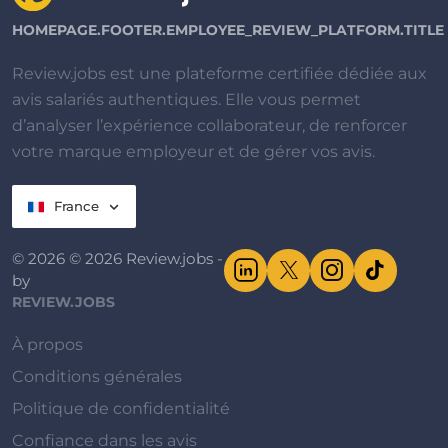
HOMEPAGE.FOOTER.EMPLOYEE_REVIEW_PLATFORM.TITLE
Review.jobs est une plateforme certifiée dédiée aux
avis salariés authentiques. Elle vous permet
d’analyser l’expérience collaborateur, de renforcer
votre marque employeur et de gérer vos avis.
France
© 2026 © 2026 Review.jobs -
by
REVIEW.JOBS
À propos
Conditions générales
Politique de confidentialité
Confiance dans les avis