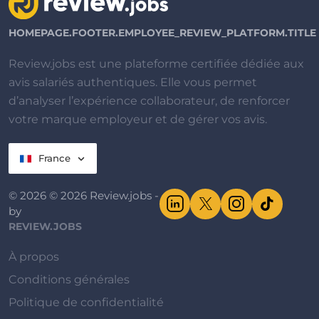
HOMEPAGE.FOOTER.EMPLOYEE_REVIEW_PLATFORM.TITLE
Review.jobs est une plateforme certifiée dédiée aux
avis salariés authentiques. Elle vous permet
d’analyser l’expérience collaborateur, de renforcer
votre marque employeur et de gérer vos avis.
France
© 2026 © 2026 Review.jobs -
by
REVIEW.JOBS
À propos
Conditions générales
Politique de confidentialité