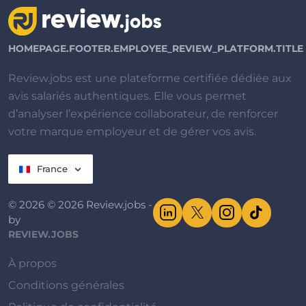
HOMEPAGE.FOOTER.EMPLOYEE_REVIEW_PLATFORM.TITLE
Review.jobs est une plateforme certifiée dédiée aux
avis salariés authentiques. Elle vous permet
d’analyser l’expérience collaborateur, de renforcer
votre marque employeur et de gérer vos avis.
France
© 2026 © 2026 Review.jobs -
by
REVIEW.JOBS
À propos
Conditions générales