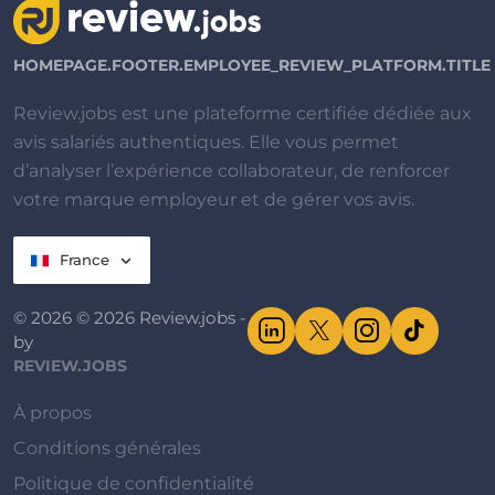
HOMEPAGE.FOOTER.EMPLOYEE_REVIEW_PLATFORM.TITLE
Review.jobs est une plateforme certifiée dédiée aux
avis salariés authentiques. Elle vous permet
d’analyser l’expérience collaborateur, de renforcer
votre marque employeur et de gérer vos avis.
France
© 2026 © 2026 Review.jobs -
by
REVIEW.JOBS
À propos
Conditions générales
Politique de confidentialité