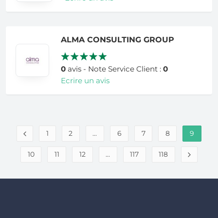
ALMA CONSULTING GROUP
0
avis - Note Service Client :
0
Ecrire un avis
1
2
...
6
7
8
9
10
11
12
...
117
118