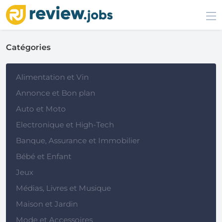
Catégories
Alimentation et Vin
Annonce et Bon plan
Auto et Moto
Electronique et High-Tech
Banque, Assurance et Immobilier
Bébé et Enfant
Jeux
Médias, Livres et Musique
Maison et Jardin
Mode et Accessoires