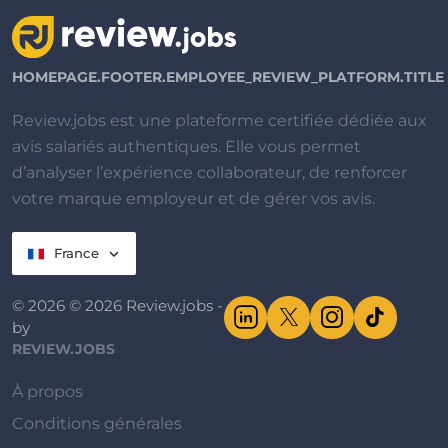
HOMEPAGE.FOOTER.EMPLOYEE_REVIEW_PLATFORM.TITLE
Review.jobs est une plateforme certifiée dédiée aux
avis salariés authentiques. Elle vous permet
d’analyser l’expérience collaborateur, de renforcer
votre marque employeur et de gérer vos avis.
France
© 2026 © 2026 Review.jobs -
by
REVIEW.JOBS
À propos
Conditions générales