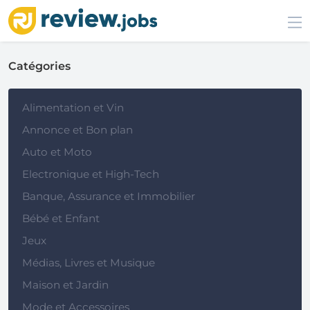
Catégories
Alimentation et Vin
Annonce et Bon plan
Auto et Moto
Electronique et High-Tech
Banque, Assurance et Immobilier
Bébé et Enfant
Jeux
Médias, Livres et Musique
Maison et Jardin
Mode et Accessoires