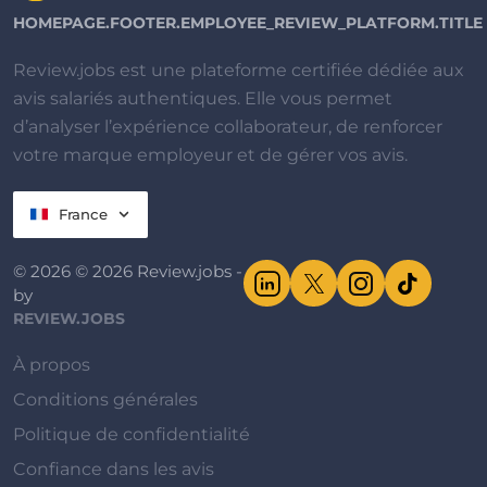
HOMEPAGE.FOOTER.EMPLOYEE_REVIEW_PLATFORM.TITLE
Review.jobs est une plateforme certifiée dédiée aux
avis salariés authentiques. Elle vous permet
d’analyser l’expérience collaborateur, de renforcer
votre marque employeur et de gérer vos avis.
France
© 2026 © 2026 Review.jobs -
by
REVIEW.JOBS
À propos
Conditions générales
Politique de confidentialité
Confiance dans les avis