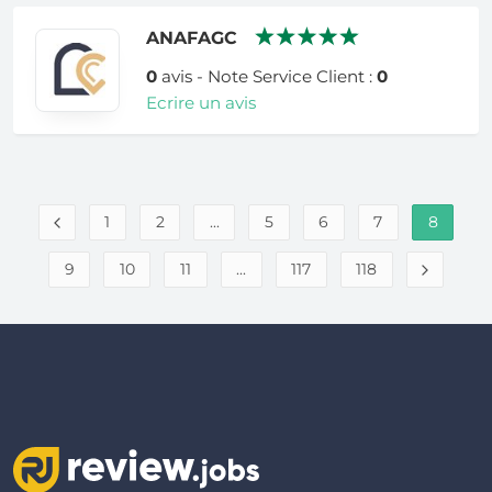
ANAFAGC
0
avis - Note Service Client :
0
Ecrire un avis
1
2
...
5
6
7
8
9
10
11
...
117
118