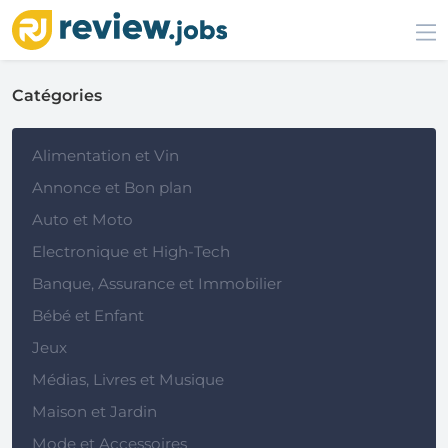
Catégories
Alimentation et Vin
Annonce et Bon plan
Auto et Moto
Electronique et High-Tech
Banque, Assurance et Immobilier
Bébé et Enfant
Jeux
Médias, Livres et Musique
Maison et Jardin
Mode et Accessoires