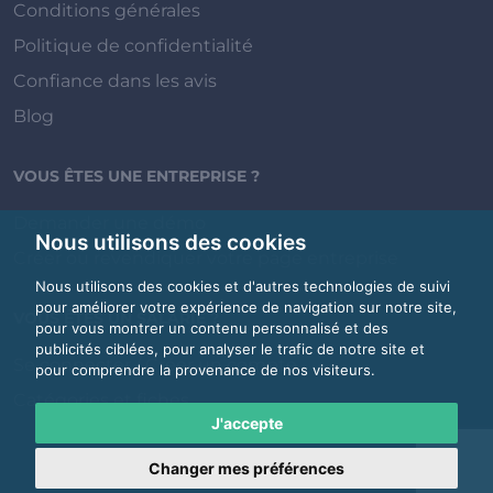
Conditions générales
Politique de confidentialité
Confiance dans les avis
Blog
VOUS ÊTES UNE ENTREPRISE ?
Demander une démo
Nous utilisons des cookies
Créer ou revendiquer votre page entreprise
Nous utilisons des cookies et d'autres technologies de suivi
pour améliorer votre expérience de navigation sur notre site,
VOUS ÊTES UN SALARIÉ ?
pour vous montrer un contenu personnalisé et des
publicités ciblées, pour analyser le trafic de notre site et
Se connecter / Créer un compte
pour comprendre la provenance de nos visiteurs.
Catégories et fiches
J'accepte
Changer mes préférences