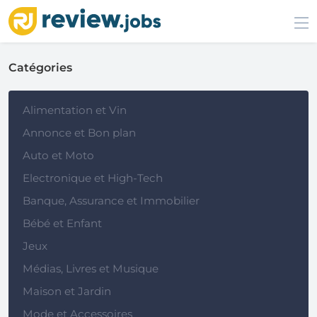
Catégories
Alimentation et Vin
Annonce et Bon plan
Auto et Moto
Electronique et High-Tech
Banque, Assurance et Immobilier
Bébé et Enfant
Jeux
Médias, Livres et Musique
Maison et Jardin
Mode et Accessoires