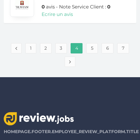
0
avis - Note Service Client :
0
Ecrire un avis
1
2
3
4
5
6
7
HOMEPAGE.FOOTER.EMPLOYEE_REVIEW_PLATFORM.TITLE