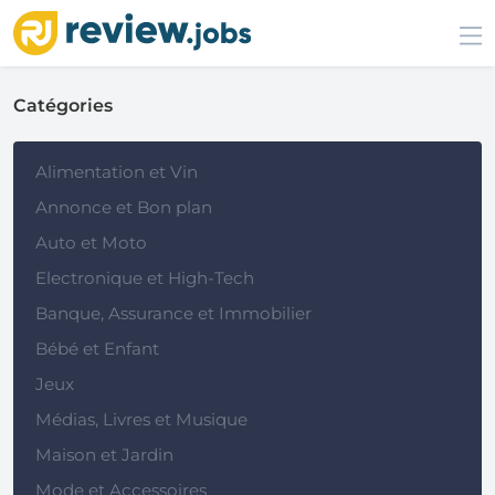
Catégories
Alimentation et Vin
Annonce et Bon plan
Auto et Moto
Electronique et High-Tech
Banque, Assurance et Immobilier
Bébé et Enfant
Jeux
Médias, Livres et Musique
Maison et Jardin
Mode et Accessoires