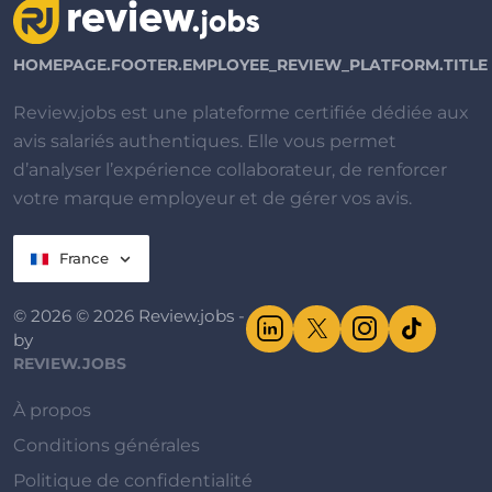
HOMEPAGE.FOOTER.EMPLOYEE_REVIEW_PLATFORM.TITLE
Review.jobs est une plateforme certifiée dédiée aux
avis salariés authentiques. Elle vous permet
d’analyser l’expérience collaborateur, de renforcer
votre marque employeur et de gérer vos avis.
France
© 2026 © 2026 Review.jobs -
by
REVIEW.JOBS
À propos
Conditions générales
Politique de confidentialité