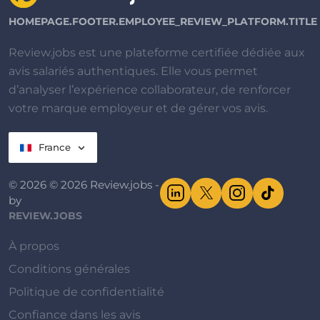
HOMEPAGE.FOOTER.EMPLOYEE_REVIEW_PLATFORM.TITLE
Review.jobs est une plateforme certifiée dédiée aux
avis salariés authentiques. Elle vous permet
d’analyser l’expérience collaborateur, de renforcer
votre marque employeur et de gérer vos avis.
France
© 2026 © 2026 Review.jobs -
by
REVIEW.JOBS
À propos
Conditions générales
Politique de confidentialité
Confiance dans les avis