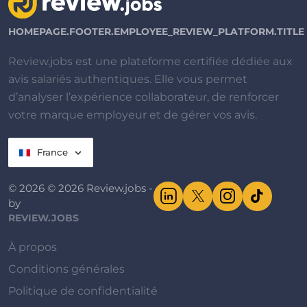
HOMEPAGE.FOOTER.EMPLOYEE_REVIEW_PLATFORM.TITLE
Review.jobs est une plateforme certifiée dédiée aux
avis salariés authentiques. Elle vous permet
d’analyser l’expérience collaborateur, de renforcer
votre marque employeur et de gérer vos avis.
France
© 2026 © 2026 Review.jobs -
by
REVIEW.JOBS
À propos
Conditions générales
Politique de confidentialité