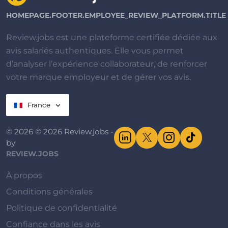
HOMEPAGE.FOOTER.EMPLOYEE_REVIEW_PLATFORM.TITLE
Review.jobs est une plateforme certifiée dédiée aux
avis salariés authentiques. Elle vous permet
d’analyser l’expérience collaborateur, de renforcer
votre marque employeur et de gérer vos avis.
France
© 2026 © 2026 Review.jobs -
by
REVIEW.JOBS
À propos
Conditions générales
Politique de confidentialité
Confiance dans les avis