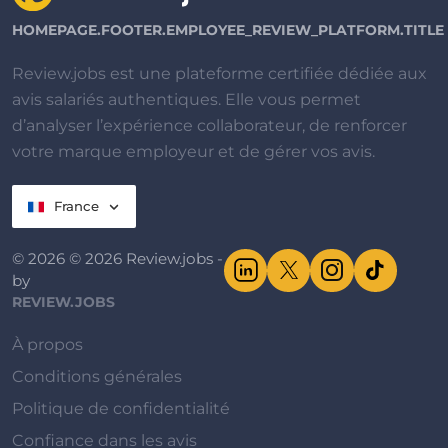
HOMEPAGE.FOOTER.EMPLOYEE_REVIEW_PLATFORM.TITLE
Review.jobs est une plateforme certifiée dédiée aux
avis salariés authentiques. Elle vous permet
d’analyser l’expérience collaborateur, de renforcer
votre marque employeur et de gérer vos avis.
France
© 2026 © 2026 Review.jobs -
by
REVIEW.JOBS
À propos
Conditions générales
Politique de confidentialité
Confiance dans les avis