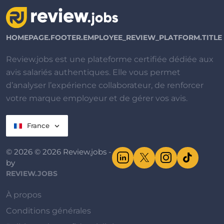
HOMEPAGE.FOOTER.EMPLOYEE_REVIEW_PLATFORM.TITLE
Review.jobs est une plateforme certifiée dédiée aux
avis salariés authentiques. Elle vous permet
d’analyser l’expérience collaborateur, de renforcer
votre marque employeur et de gérer vos avis.
France
© 2026 © 2026 Review.jobs -
by
REVIEW.JOBS
À propos
Conditions générales