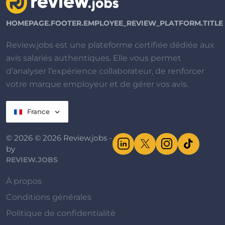
HOMEPAGE.FOOTER.EMPLOYEE_REVIEW_PLATFORM.TITLE
Review.jobs est une plateforme certifiée dédiée aux
avis salariés authentiques. Elle vous permet
d’analyser l’expérience collaborateur, de renforcer
votre marque employeur et de gérer vos avis.
France
© 2026 © 2026 Review.jobs -
by
REVIEW.JOBS
À propos
Conditions générales
Politique de confidentialité