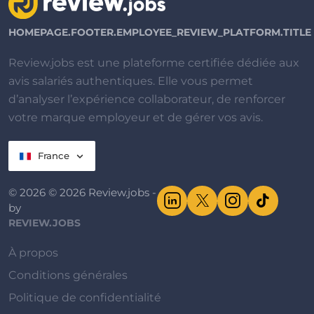
HOMEPAGE.FOOTER.EMPLOYEE_REVIEW_PLATFORM.TITLE
Review.jobs est une plateforme certifiée dédiée aux
avis salariés authentiques. Elle vous permet
d’analyser l’expérience collaborateur, de renforcer
votre marque employeur et de gérer vos avis.
France
© 2026 © 2026 Review.jobs -
by
REVIEW.JOBS
À propos
Conditions générales
Politique de confidentialité