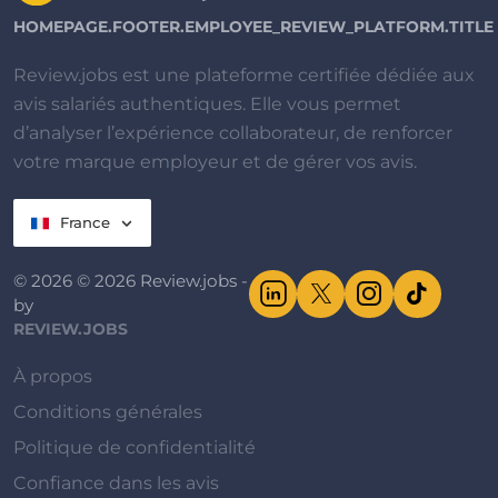
HOMEPAGE.FOOTER.EMPLOYEE_REVIEW_PLATFORM.TITLE
Review.jobs est une plateforme certifiée dédiée aux
avis salariés authentiques. Elle vous permet
d’analyser l’expérience collaborateur, de renforcer
votre marque employeur et de gérer vos avis.
France
© 2026 © 2026 Review.jobs -
by
REVIEW.JOBS
À propos
Conditions générales
Politique de confidentialité
Confiance dans les avis