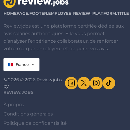
HOMEPAGE.FOOTER.EMPLOYEE_REVIEW_PLATFORM.TITLE
Review.jobs est une plateforme certifiée dédiée aux
avis salariés authentiques. Elle vous permet
d’analyser l’expérience collaborateur, de renforcer
votre marque employeur et de gérer vos avis.
France
© 2026 © 2026 Review.jobs -
by
REVIEW.JOBS
À propos
Conditions générales
Politique de confidentialité