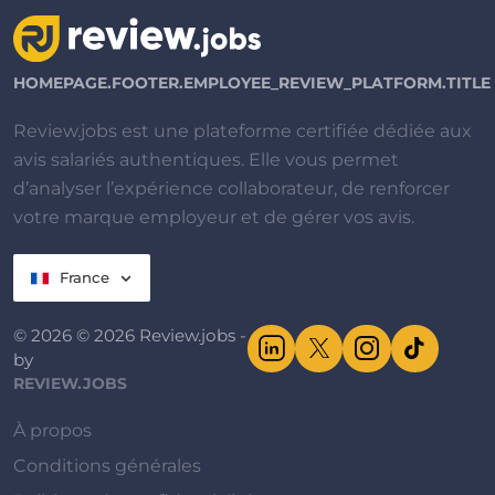
HOMEPAGE.FOOTER.EMPLOYEE_REVIEW_PLATFORM.TITLE
Review.jobs est une plateforme certifiée dédiée aux
avis salariés authentiques. Elle vous permet
d’analyser l’expérience collaborateur, de renforcer
votre marque employeur et de gérer vos avis.
France
© 2026 © 2026 Review.jobs -
by
REVIEW.JOBS
À propos
Conditions générales