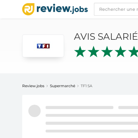
AVIS SALARIÉS
TF1 SA
AVIS SALARI
Review.jobs
Supermarché
TF1 SA