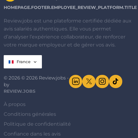
HOMEPAGE.FOOTER.EMPLOYEE_REVIEW_PLATFORM.TITLE
Review.jobs est une plateforme certifiée dédiée aux
avis salariés authentiques. Elle vous permet
d’analyser l’expérience collaborateur, de renforcer
votre marque employeur et de gérer vos avis.
France
© 2026 © 2026 Review.jobs -
by
REVIEW.JOBS
À propos
Conditions générales
Politique de confidentialité
Confiance dans les avis