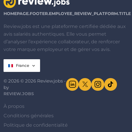
HOMEPAGE.FOOTER.EMPLOYEE_REVIEW_PLATFORM.TITLE
Review.jobs est une plateforme certifiée dédiée aux
avis salariés authentiques. Elle vous permet
d’analyser l’expérience collaborateur, de renforcer
votre marque employeur et de gérer vos avis.
France
© 2026 © 2026 Review.jobs -
by
REVIEW.JOBS
À propos
Conditions générales
Politique de confidentialité