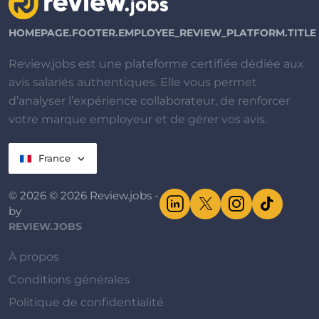
HOMEPAGE.FOOTER.EMPLOYEE_REVIEW_PLATFORM.TITLE
Review.jobs est une plateforme certifiée dédiée aux
avis salariés authentiques. Elle vous permet
d’analyser l’expérience collaborateur, de renforcer
votre marque employeur et de gérer vos avis.
France
© 2026 © 2026 Review.jobs -
by
REVIEW.JOBS
À propos
Conditions générales
Politique de confidentialité