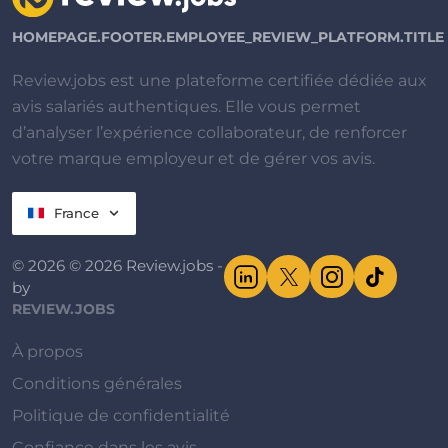
HOMEPAGE.FOOTER.EMPLOYEE_REVIEW_PLATFORM.TITLE
Review.jobs est une plateforme certifiée dédiée aux
avis salariés authentiques. Elle vous permet
d’analyser l’expérience collaborateur, de renforcer
votre marque employeur et de gérer vos avis.
France
© 2026 © 2026 Review.jobs -
by
REVIEW.JOBS
À propos
Conditions générales
Politique de confidentialité
Confiance dans les avis