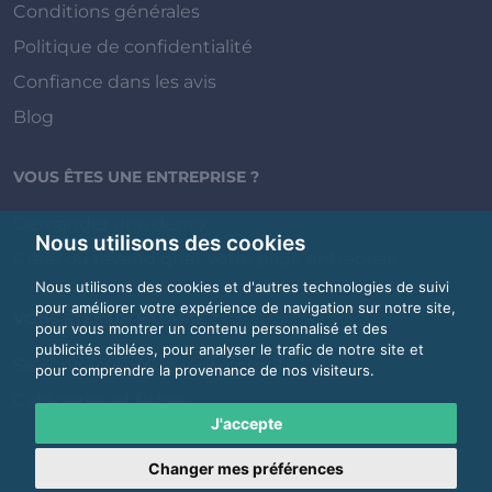
Conditions générales
Politique de confidentialité
Confiance dans les avis
Blog
VOUS ÊTES UNE ENTREPRISE ?
Demander une démo
Nous utilisons des cookies
Créer ou revendiquer votre page entreprise
Nous utilisons des cookies et d'autres technologies de suivi
pour améliorer votre expérience de navigation sur notre site,
VOUS ÊTES UN SALARIÉ ?
pour vous montrer un contenu personnalisé et des
publicités ciblées, pour analyser le trafic de notre site et
Se connecter / Créer un compte
pour comprendre la provenance de nos visiteurs.
Catégories et fiches
J'accepte
Changer mes préférences