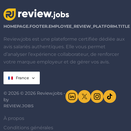
HOMEPAGE.FOOTER.EMPLOYEE_REVIEW_PLATFORM.TITLE
Review.jobs est une plateforme certifiée dédiée aux
avis salariés authentiques. Elle vous permet
d’analyser l’expérience collaborateur, de renforcer
votre marque employeur et de gérer vos avis.
France
© 2026 © 2026 Review.jobs -
by
REVIEW.JOBS
À propos
Conditions générales