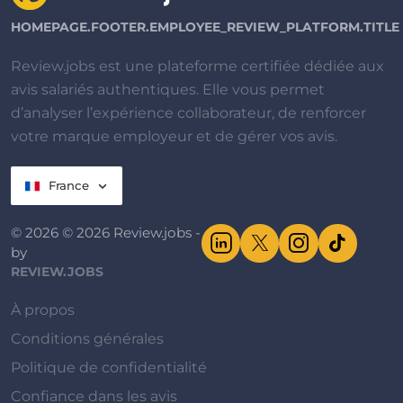
HOMEPAGE.FOOTER.EMPLOYEE_REVIEW_PLATFORM.TITLE
Review.jobs est une plateforme certifiée dédiée aux
avis salariés authentiques. Elle vous permet
d’analyser l’expérience collaborateur, de renforcer
votre marque employeur et de gérer vos avis.
France
© 2026 © 2026 Review.jobs -
by
REVIEW.JOBS
À propos
Conditions générales
Politique de confidentialité
Confiance dans les avis