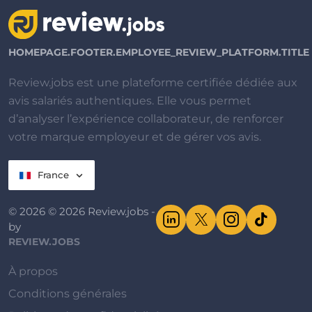
HOMEPAGE.FOOTER.EMPLOYEE_REVIEW_PLATFORM.TITLE
Review.jobs est une plateforme certifiée dédiée aux
avis salariés authentiques. Elle vous permet
d’analyser l’expérience collaborateur, de renforcer
votre marque employeur et de gérer vos avis.
France
© 2026 © 2026 Review.jobs -
by
REVIEW.JOBS
À propos
Conditions générales