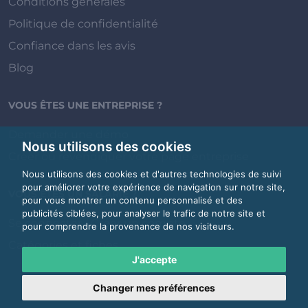
Conditions générales
Politique de confidentialité
Confiance dans les avis
Blog
VOUS ÊTES UNE ENTREPRISE ?
Demander une démo
Nous utilisons des cookies
Créer ou revendiquer votre page entreprise
Nous utilisons des cookies et d'autres technologies de suivi
pour améliorer votre expérience de navigation sur notre site,
VOUS ÊTES UN SALARIÉ ?
pour vous montrer un contenu personnalisé et des
publicités ciblées, pour analyser le trafic de notre site et
Se connecter / Créer un compte
pour comprendre la provenance de nos visiteurs.
Catégories et fiches
J'accepte
Changer mes préférences