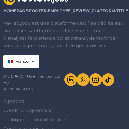
HOMEPAGE.FOOTER.EMPLOYEE_REVIEW_PLATFORM.TITLE
Review.jobs est une plateforme certifiée dédiée aux
avis salariés authentiques. Elle vous permet
d’analyser l’expérience collaborateur, de renforcer
votre marque employeur et de gérer vos avis.
France
© 2026 © 2026 Review.jobs -
by
REVIEW.JOBS
À propos
Conditions générales
Politique de confidentialité
Confiance dans les avis