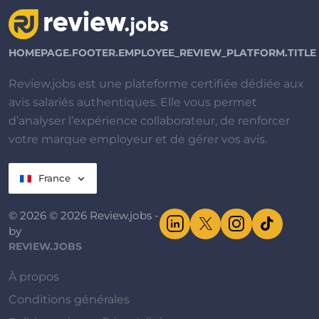
HOMEPAGE.FOOTER.EMPLOYEE_REVIEW_PLATFORM.TITLE
Review.jobs est une plateforme certifiée dédiée aux
avis salariés authentiques. Elle vous permet
d’analyser l’expérience collaborateur, de renforcer
votre marque employeur et de gérer vos avis.
France
© 2026 © 2026 Review.jobs -
by
REVIEW.JOBS
À propos
Conditions générales