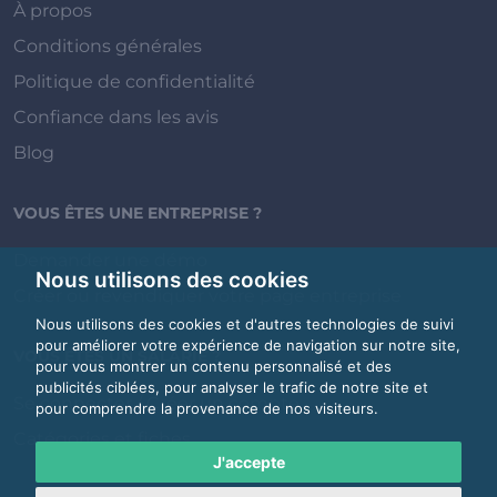
À propos
Conditions générales
Politique de confidentialité
Confiance dans les avis
Blog
VOUS ÊTES UNE ENTREPRISE ?
Demander une démo
Nous utilisons des cookies
Créer ou revendiquer votre page entreprise
Nous utilisons des cookies et d'autres technologies de suivi
pour améliorer votre expérience de navigation sur notre site,
VOUS ÊTES UN SALARIÉ ?
pour vous montrer un contenu personnalisé et des
publicités ciblées, pour analyser le trafic de notre site et
Se connecter / Créer un compte
pour comprendre la provenance de nos visiteurs.
Catégories et fiches
J'accepte