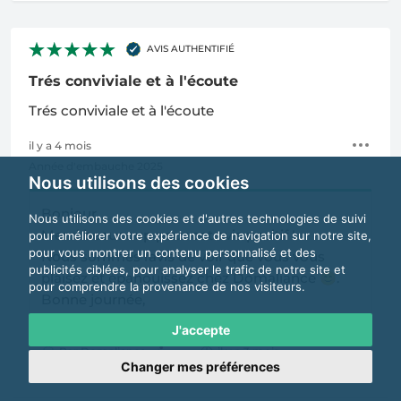
AVIS AUTHENTIFIÉ
Trés conviviale et à l'écoute
Trés conviviale et à l'écoute
il y a 4 mois
Année d'embauche 2025
Nous utilisons des cookies
Bonjour,
Nous utilisons des cookies et d'autres technologies de suivi
Merci beaucoup pour cet avis positif !
pour améliorer votre expérience de navigation sur notre site,
pour vous montrer un contenu personnalisé et des
Nous sommes ravis de voir que vous vous
publicités ciblées, pour analyser le trafic de notre site et
plaisez et épanouissez chez Domaliance
😊.
pour comprendre la provenance de nos visiteurs.
Bonne journée,
L'équipe Ressources Humaines
J'accepte
Par Domaliance
il y a 3 mois
Changer mes préférences