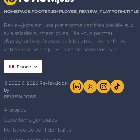
HOMEPAGE.FOOTER.EMPLOYEE_REVIEW_PLATFORM.TITLE
Review.jobs est une plateforme certifiée dédiée aux
avis salariés authentiques. Elle vous permet
d’analyser l’expérience collaborateur, de renforcer
votre marque employeur et de gérer vos avis.
France
© 2026 © 2026 Review.jobs -
by
REVIEW.JOBS
À propos
Conditions générales
Politique de confidentialité
Confiance dans les avis