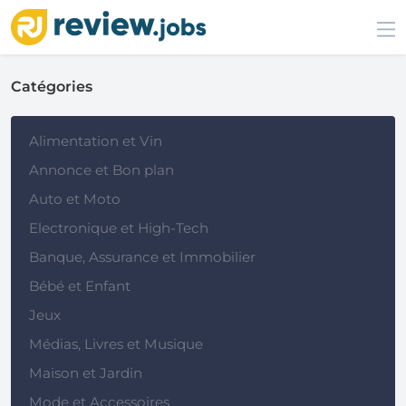
Catégories
Alimentation et Vin
Annonce et Bon plan
Auto et Moto
Electronique et High-Tech
Banque, Assurance et Immobilier
Bébé et Enfant
Jeux
Médias, Livres et Musique
Maison et Jardin
Mode et Accessoires