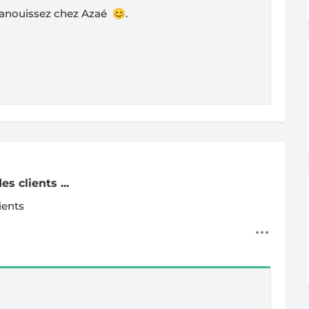
anouissez chez Azaé 😊.
s clients ...
ients