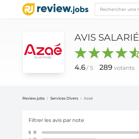
AVIS SALARIÉS AZAÉ
4.6
/ 5
289
votants
AVIS SALARI
4.6
289
/ 5
votants
Review.jobs
Services Divers
Azaé
Filtrer les avis par
note
5