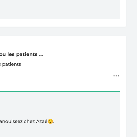
u les patients ...
s patients
anouissez chez Azaé😊.