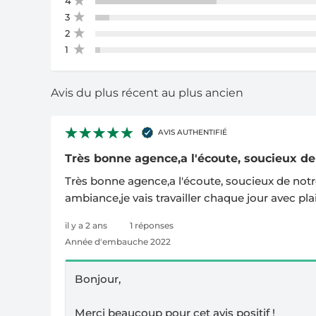
4
3
2
1
Avis du plus récent au plus ancien
AVIS AUTHENTIFIÉ
Très bonne agence,a l'écoute, soucieux de 
Très bonne agence,a l'écoute, soucieux de notr
ambiance,je vais travailler chaque jour avec plai
il y a 2 ans
1 réponses
Année d'embauche 2022
Bonjour,
Merci beaucoup pour cet avis positif !